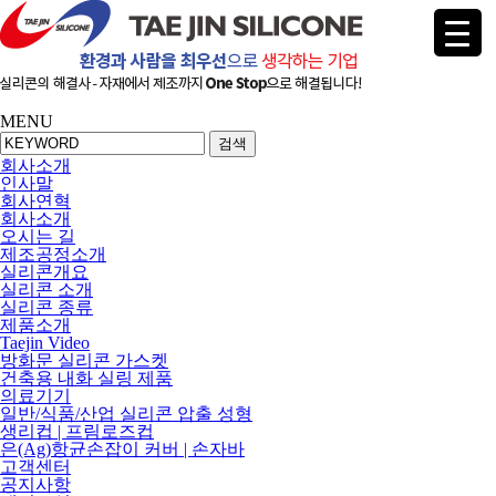
MENU
검색
회사소개
인사말
회사연혁
회사소개
오시는 길
제조공정소개
실리콘개요
실리콘 소개
실리콘 종류
제품소개
Taejin Video
방화문 실리콘 가스켓
건축용 내화 실링 제품
의료기기
일반/식품/산업 실리콘 압출 성형
생리컵 | 프림로즈컵
은(Ag)항균손잡이 커버 | 손자바
고객센터
공지사항