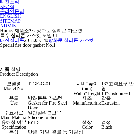
태진소식
자료실
온라인문의
ENGLISH
SITEMAP
ADMIN
Home
>
제품소개
>
방화문 실리콘 가스켓
특수 실리콘 가스켓 모델 01
태진실리콘
2018.05.14
0
방화문 실리콘 가스켓
Special fire door gasket No.1
제품 설명
Product Description
모델명
TJGE-G-01
너비*높이
13*고객요구 반
Model No.
(mm)
영
Width*Height
13*customized
용도
방화문용 가스켓
제조
압출
Use
Gasket for Fire Steel
Manufacturing
Extrusion
Door
주요재료
일반실리콘고무
Main Material
Silicone rubber
유해성 여부
RoHS
색상
검정
Specification
Color
Black
특성
단열, 기밀, 결로 등 기밀성