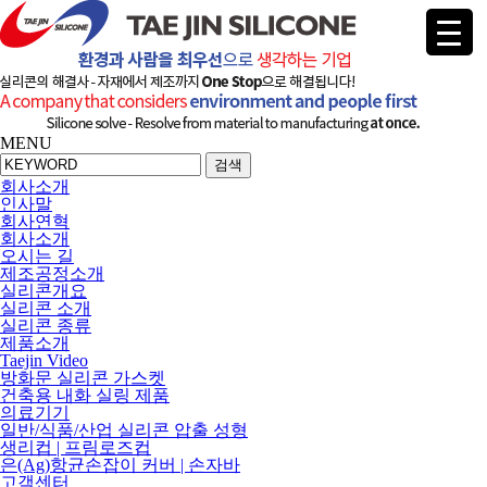
MENU
검색
회사소개
인사말
회사연혁
회사소개
오시는 길
제조공정소개
실리콘개요
실리콘 소개
실리콘 종류
제품소개
Taejin Video
방화문 실리콘 가스켓
건축용 내화 실링 제품
의료기기
일반/식품/산업 실리콘 압출 성형
생리컵 | 프림로즈컵
은(Ag)항균손잡이 커버 | 손자바
고객센터