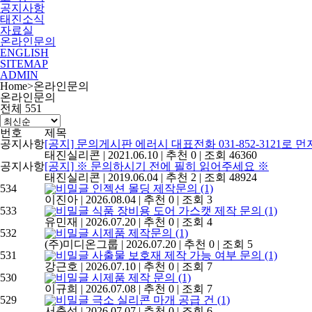
공지사항
태진소식
자료실
온라인문의
ENGLISH
SITEMAP
ADMIN
Home
>
온라인문의
온라인문의
전체 551
번호
제목
공지사항
[공지] 문의게시판 에러시 대표전화 031-852-3121로
태진실리콘
|
2021.06.10
|
추천 0
|
조회 46360
공지사항
[공지] ※ 문의하시기 전에 필히 읽어주세요 ※
태진실리콘
|
2019.06.04
|
추천 2
|
조회 48924
534
인젝션 몰딩 제작문의
(1)
이진아
|
2026.08.04
|
추천 0
|
조회 3
533
식품 장비용 도어 가스캣 제작 문의
(1)
유민재
|
2026.07.20
|
추천 0
|
조회 4
532
시제품 제작문의
(1)
(주)미디온그룹
|
2026.07.20
|
추천 0
|
조회 5
531
사출물 보호재 제작 가능 여부 문의
(1)
강근호
|
2026.07.10
|
추천 0
|
조회 7
530
시제품 제작 문의
(1)
이규희
|
2026.07.08
|
추천 0
|
조회 7
529
극소 실리콘 마개 공급 건
(1)
서충성
|
2026.07.07
|
추천 0
|
조회 6