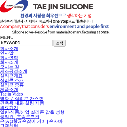
MENU
검색
회사소개
인사말
회사연혁
회사소개
오시는 길
제조공정소개
실리콘개요
실리콘 소개
실리콘 종류
제품소개
Taejin Video
방화문 실리콘 가스켓
건축용 내화 실링 제품
의료기기
일반/식품/산업 실리콘 압출 성형
생리컵 | 프림로즈컵
은(Ag)항균손잡이 커버 | 손자바
고객센터