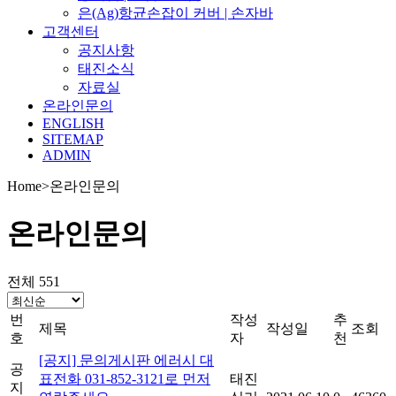
은(Ag)항균손잡이 커버 | 손자바
고객센터
공지사항
태진소식
자료실
온라인문의
ENGLISH
SITEMAP
ADMIN
Home
>
온라인문의
온라인문의
전체 551
번
작성
추
제목
작성일
조회
호
자
천
[공지] 문의게시판 에러시 대
공
표전화 031-852-3121로 먼저
태진
지