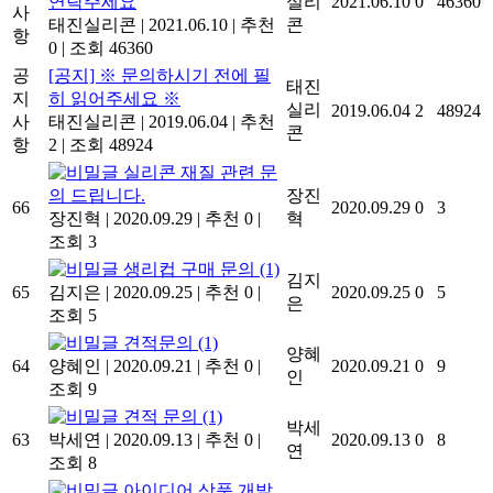
연락주세요
실리
2021.06.10
0
46360
사
태진실리콘
|
2021.06.10
|
추천
콘
항
0
|
조회 46360
공
[공지] ※ 문의하시기 전에 필
태진
지
히 읽어주세요 ※
실리
2019.06.04
2
48924
사
태진실리콘
|
2019.06.04
|
추천
콘
항
2
|
조회 48924
실리콘 재질 관련 문
의 드립니다.
장진
66
2020.09.29
0
3
장진혁
|
2020.09.29
|
추천 0
|
혁
조회 3
생리컵 구매 문의
(1)
김지
65
김지은
|
2020.09.25
|
추천 0
|
2020.09.25
0
5
은
조회 5
견적문의
(1)
양혜
64
양혜인
|
2020.09.21
|
추천 0
|
2020.09.21
0
9
인
조회 9
견적 문의
(1)
박세
63
박세연
|
2020.09.13
|
추천 0
|
2020.09.13
0
8
연
조회 8
아이디어 상품 개발