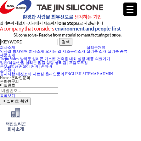
검색
회사소개
실리콘개요
인사말
회사연혁
회사소개
오시는 길
제조공정소개
실리콘 소개
실리콘 종류
제품소개
Taejin Video
방화문 실리콘 가스켓
건축용 내화 실링 제품
의료기기
일반/식품/산업 실리콘 압출 성형
생리컵 | 프림로즈컵
은(Ag)항균손잡이 커버 | 손자바
고객센터
공지사항
태진소식
자료실
온라인문의
ENGLISH
SITEMAP
ADMIN
Home
>
온라인문의
온라인문의
비밀번호
목록보기
비밀번호 확인