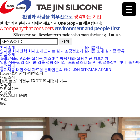
검색
회사소개
실리콘개요
인사말
회사연혁
회사소개
오시는 길
제조공정소개
실리콘 소개
실리콘 종류
제품소개
Taejin Video
방화문 실리콘 가스켓
건축용 내화 실링 제품
의료기기
일반/식품/산업 실리콘 압출 성형
생리컵 | 프림로즈컵
은(Ag)항균손잡이 커버 | 손자바
고객센터
공지사항
태진소식
자료실
온라인문의
ENGLISH
SITEMAP
ADMIN
Home
>
고객센터
>
태진소식
태진소식
[프림로즈] 의정부 EXODUS 세정제 기부
작성자
태진실리콘
작성일
2022-01-11 16:05
조회
692