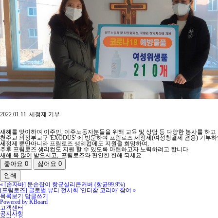
2022.01.11 세정제 기부
새해를 맞이하여 이주민, 이주노동자분들을 위해 교육 및 상담 등 다양한 봉사를 하고
천주교 의정부교구 'EXODUS' 에 방문하여 프림로즈 세정제(여성청결제 겸용) 기부
세정제 뿐만아니라 프림로즈 생리컵에도 지원을 희망하여,
추후 프림로즈 생리컵도 지원 할 수 있도록 마련하고자 노력하려고 합니다
새해 복 많이 받으시고, 프림로즈와 편안한 한해 되세요
좋아요
0
싫어요
0
인쇄
«
[손자바] 문손잡이 항균실리콘커버 (항균99.9%)
[프림로즈] 글로벌 뷰티 전시회 '인터참 코리아' 참여
»
목록보기
답글쓰기
Powered by KBoard
고객센터
공지사항