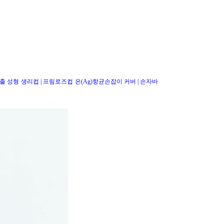
출 성형
생리컵 | 프림로즈컵
은(Ag)항균손잡이 커버 | 손자바