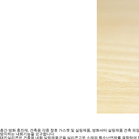
층간 방화 충진재, 건축용 각종 창호 가스켓 및 실링제품, 방화셔터 실링제품 건축 외
방지하는 내화기능을 요구합니다.
태진실리콘은 건축용 내화 실링제품군을 실리콘고무 소재와 특수난연제를 결합하여 특허