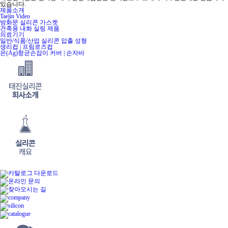
있습니다.
제품소개
Taejin Video
방화문 실리콘 가스켓
건축용 내화 실링 제품
의료기기
일반/식품/산업 실리콘 압출 성형
생리컵 | 프림로즈컵
은(Ag)항균손잡이 커버 | 손자바