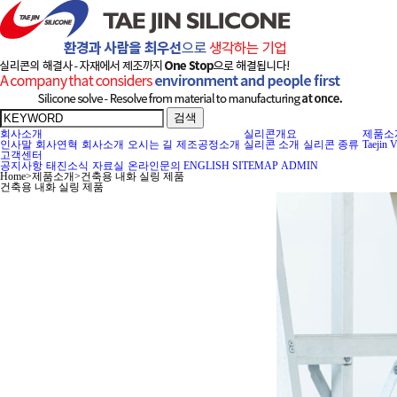
검색
회사소개
실리콘개요
제품소
인사말
회사연혁
회사소개
오시는 길
제조공정소개
실리콘 소개
실리콘 종류
Taejin 
고객센터
공지사항
태진소식
자료실
온라인문의
ENGLISH
SITEMAP
ADMIN
Home
>
제품소개
>
건축용 내화 실링 제품
건축용 내화 실링 제품