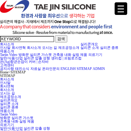
검색
회사소개
실리콘개요
인사말
회사연혁
회사소개
오시는 길
제조공정소개
실리콘 소개
실리콘 종류
제품소개
Taejin Video
방화문 실리콘 가스켓
건축용 내화 실링 제품
의료기기
일반/식품/산업 실리콘 압출 성형
생리컵 | 프림로즈컵
은(Ag)항균손잡이 커버 | 손자바
고객센터
공지사항
태진소식
자료실
온라인문의
ENGLISH
SITEMAP
ADMIN
Home
>
SITEMAP
SITEMAP
회사소개
인사말
회사연혁
회사소개
오시는 길
제조공정소개
실리콘개요
실리콘 소개
실리콘 종류
제품소개
Taejin Video
방화문 실리콘 가스켓
건축용 내화 실링 제품
의료기기
일반/식품/산업 실리콘 압출 성형