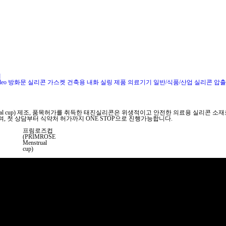
개
deo
방화문 실리콘 가스켓
건축용 내화 실링 제품
의료기기
일반/식품/산업 실리콘 압출
trual cup) 제조, 품목허가를 취득한 태진실리콘은 위생적이고 안전한 의료용 실리콘 
, 첫 상담부터 식약처 허가까지 ONE STOP으로 진행가능합니다.
프림로즈컵
(PRIMROSE
Menstrual
cup)