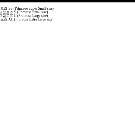
 SS (Primrose Super Small size)
프림로즈 S (Primrose Small size)
프림로즈 L (Primrose Large size)
 XL (Primrose Extra Large size)