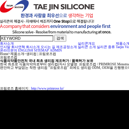
검색
회사소개
실리콘개요
제품소
인사말
회사연혁
회사소개
오시는 길
제조공정소개
실리콘 소개
실리콘 종류
Taejin Vi
온라인문의
ENGLISH
SITEMAP
ADMIN
Home
>
제품소개
>
생리컵 | 프림로즈컵
프림로즈컵
식품의약품안전처 국내 최초 생리컵 제조허가 / 품목허가 보유
한국 최초로 식품의약처로부터 생리컵(자사 모델명: 프림로즈컵 / PRIMROSE Mens
편안하고 부담없는 착한 생리컵 “프림로즈컵” 외에도 생리컵 ODM, OEM을 진행했으며
프림로즈 홈페이지 :
http://www.primrose.kr/