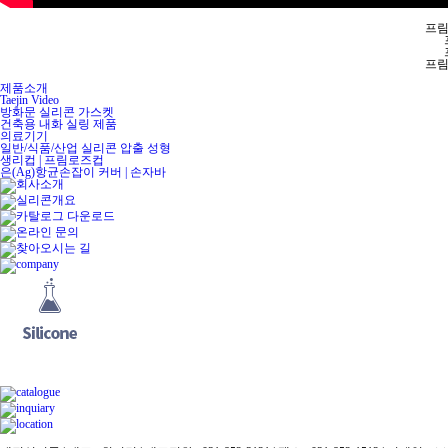
프림로즈
프림로즈
제품소개
Taejin Video
방화문 실리콘 가스켓
건축용 내화 실링 제품
의료기기
일반/식품/산업 실리콘 압출 성형
생리컵 | 프림로즈컵
은(Ag)항균손잡이 커버 | 손자바