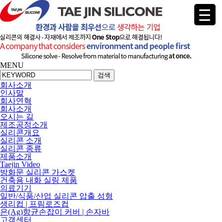
MENU
검색
회사소개
인사말
회사연혁
회사소개
오시는 길
제조공정소개
실리콘개요
실리콘 소개
실리콘 종류
제품소개
Taejin Video
방화문 실리콘 가스켓
건축용 내화 실링 제품
의료기기
일반/식품/산업 실리콘 압출 성형
생리컵 | 프림로즈컵
은(Ag)항균손잡이 커버 | 손자바
고객센터