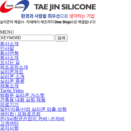
MENU
검색
회사소개
인사말
회사연혁
회사소개
오시는 길
제조공정소개
실리콘개요
실리콘 소개
실리콘 종류
제품소개
Taejin Video
방화문 실리콘 가스켓
건축용 내화 실링 제품
의료기기
일반/식품/산업 실리콘 압출 성형
생리컵 | 프림로즈컵
은(Ag)항균손잡이 커버 | 손자바
고객센터
공지사항