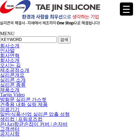
MENU
검색
회사소개
인사말
회사연혁
회사소개
오시는 길
제조공정소개
실리콘개요
실리콘 소개
실리콘 종류
제품소개
Taejin Video
방화문 실리콘 가스켓
건축용 내화 실링 제품
의료기기
일반/식품/산업 실리콘 압출 성형
생리컵 | 프림로즈컵
은(Ag)항균손잡이 커버 | 손자바
고객센터
공지사항