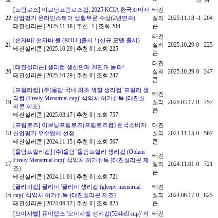
[프림로즈] 이브닝프림로즈컵, 2025 KCIA 한국소비자
태진
22
산업평가 온라인스토어 생활부문 수상(2년연속)
실리
2025.11.18
-1
204
태진실리콘
|
2025.11.18
|
추천 -1
|
조회 204
콘
태진
[손자바] 손자바 롤 (ROLL)출시 ! (신규 모델 출시)
21
실리
2025.10.29
0
225
태진실리콘
|
2025.10.29
|
추천 0
|
조회 225
콘
태진
[태진실리콘] 생리컵 생산판매 20만개 돌파!
20
실리
2025.10.29
0
247
태진실리콘
|
2025.10.29
|
추천 0
|
조회 247
콘
[프릴리컵] (주)올담 국내 최초 색깔 생리컵 '프릴리 생
태진
리컵 (Freely Menstrual cup)' 식약처 허가취득 (태진실
19
실리
2025.03.17
0
757
리콘 제조)
콘
태진실리콘
|
2025.03.17
|
추천 0
|
조회 757
[프림로즈] 이브닝프림로즈(프림로즈컵) 한국소비자
태진
18
산업평가 우수업체 선정
실리
2024.11.15
0
567
태진실리콘
|
2024.11.15
|
추천 0
|
조회 567
콘
[올담프릴리컵] (주)올담 '올담프릴리 생리컵 (Oldam
태진
Freely Menstrual cup)' 식약처 허가취득 (태진실리콘 제
17
실리
2024.11.01
0
721
조)
콘
태진실리콘
|
2024.11.01
|
추천 0
|
조회 721
[글리피컵] 글리피 '글리피 생리컵 (gleepy menstrual
태진
16
cup)' 식약처 허가취득 (태진실리콘 제조)
실리
2024.06.17
0
825
태진실리콘
|
2024.06.17
|
추천 0
|
조회 825
콘
[오이사벨] 듀이랩스 '오이사벨 생리컵(524bell cup)' 식
태진