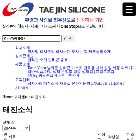
검색
회사소개
인사말
회사연혁
회사소개
오시는 길
제조공정소개
실리콘개요
실리콘 소개
실리콘 종류
제품소개
Taejin Video
방화문 실리콘 가스켓
건축용 내화 실링 제품
의료기기
일반/식품/산업 실리콘 압출 성형
생리컵 | 프림로즈컵
은(Ag)항균손잡이 커버 | 손자바
고객센터
공지사항
태진소식
자료실
온라인문의
ENGLISH
SITEMAP
ADMIN
Home
>
고객센터
>
태진소식
태진소식
전체 22
번
작성
추
조
제목
작성일
호
자
천
회