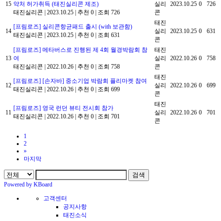
15
약처 허가취득 (태진실리콘 제조)
실리
2023.10.25
0
726
태진실리콘
|
2023.10.25
|
추천 0
|
조회 726
콘
태진
[프림로즈] 실리콘항균패드 출시 (with 보관함)
14
실리
2023.10.25
0
631
태진실리콘
|
2023.10.25
|
추천 0
|
조회 631
콘
[프림로즈] 메타버스로 진행된 제 4회 월경박람회 참
태진
13
여
실리
2022.10.26
0
758
태진실리콘
|
2022.10.26
|
추천 0
|
조회 758
콘
태진
[프림로즈] [손자바] 중소기업 박람회 플리마켓 참여
12
실리
2022.10.26
0
699
태진실리콘
|
2022.10.26
|
추천 0
|
조회 699
콘
태진
[프림로즈] 영국 런던 뷰티 전시회 참가
11
실리
2022.10.26
0
701
태진실리콘
|
2022.10.26
|
추천 0
|
조회 701
콘
1
2
»
마지막
검색
Powered by KBoard
고객센터
공지사항
태진소식